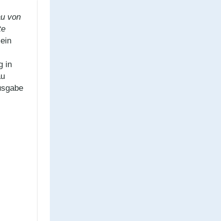
u von
te
ein
g in
au
Ausgabe