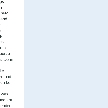
gs­
in
ihrer
tand
r
s
e
gs­
ein,
source
n. Denn
die
en und
ch bei.
, was
und vor
hsenden