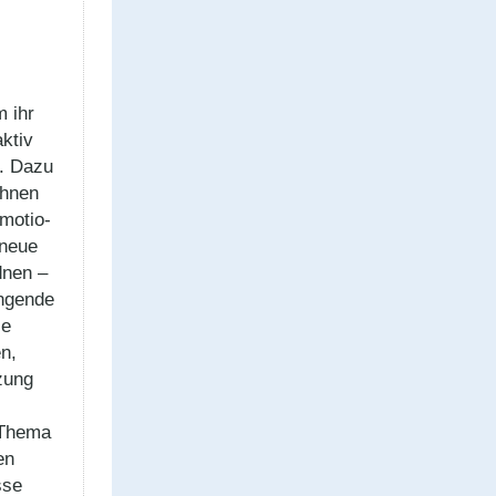
 ihr
ktiv
n. Dazu
chnen
emotio­
 neue
dnen –
ng­ende
se
n,
zung
 Thema
en
sse