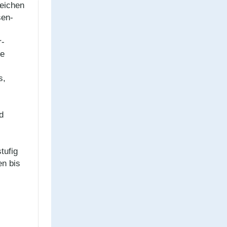
reichen
sen­
r­
ge
s,
d
tufig
en bis