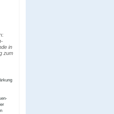
n:
n­
nde in
ng zum
ärkung
sen­
der
en