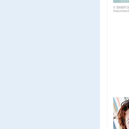
© BMBFSFJ
macrovect