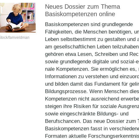
Neues Dossier zum Thema
Basiskompetenzen online
Basiskompetenzen sind grundlegende
Fähigkeiten, die Menschen benötigen, um
Stock/famveldman
Leben selbstbestimmt zu gestalten und a
am gesellschaftlichen Leben teilzuhabe
gehören etwa Lesen, Schreiben und Re
sowie grundlegende digitale und sozial-
nale Kompetenzen. Sie ermöglichen es,
Informationen zu verstehen und einzuor
und bilden damit das Fundament für geli
Bildungsprozesse. Wenn Menschen die
Kompetenzen nicht ausreichend erwerbe
steigen ihre Risiken für soziale Ausgren
sowie eingeschränkte Bildungs- und
Berufschancen. Das neue Dossier zum
Basiskompetenzen fasst in ver­schieden
Formaten aktuelle Forschungs­erkenntni