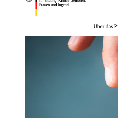
Bundesministerium
Über das 
für
Bildung,
Familie,
Senioren,
Frauen
und
Jugend