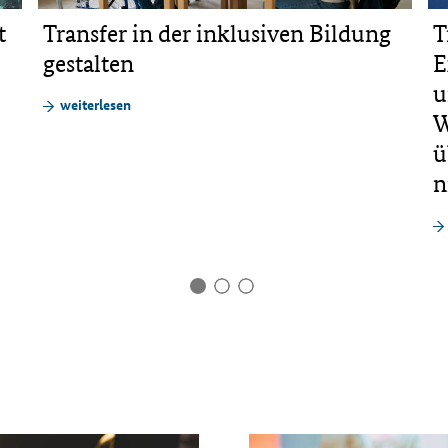
t
Transfer in der inklusiven Bildung
T
gestalten
E
u
weiterlesen
W
ü
n
1
2
3