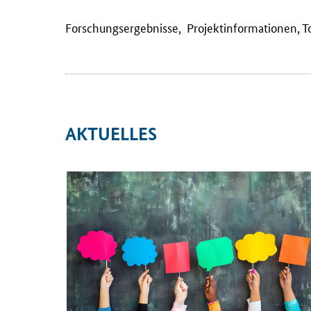
Forschungsergebnisse, Projektinformationen, T
Das
Rahmenprogramm
AKTUELLES
empirische
Bildungsforschung