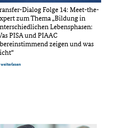
ransfer-Dialog Folge 14: Meet-the-
Faktenc
xpert zum Thema „Bildung in
Lernen
nterschiedlichen Lebensphasen:
weiterle
as PISA und PIAAC
bereinstimmend zeigen und was
icht“
weiterlesen