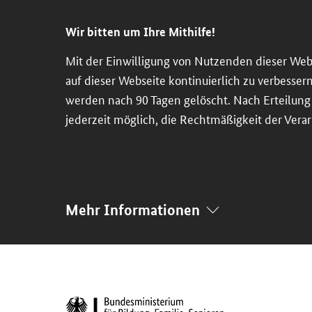
Direkt
Direkt
Direkt
Direkt
zum
zum
zur
zur
Wir bitten um Ihre Mithilfe!
Inhalt
Hauptmenu
Suche
Fußleiste
Mit der Einwilligung von Nutzenden dieser Web
(Eingabetaste)
(Eingabetaste)
(Eingabetaste)
(Enter)
auf dieser Webseite kontinuierlich zu verbesser
werden nach 90 Tagen gelöscht. Nach Erteilung d
jederzeit möglich, die Rechtmäßigkeit der Verar
Mehr Informationen