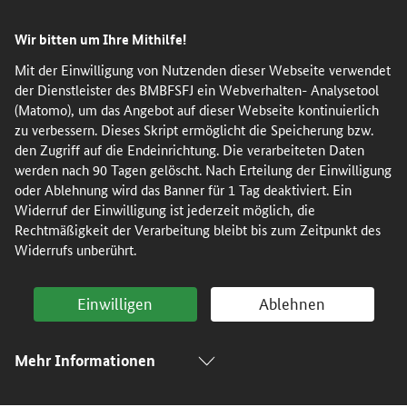
Direkt
Direkt
Direkt
Direkt
Wir bitten um Ihre Mithilfe!
zum
zum
zur
zur
Inhalt
Hauptmenu
Suche
Fußleiste
Mit der Einwilligung von Nutzenden dieser Webseite verwendet
der Dienstleister des BMBFSFJ ein Webverhalten- Analysetool
(Eingabetaste)
(Eingabetaste)
(Eingabetaste)
(Enter)
(Matomo), um das Angebot auf dieser Webseite kontinuierlich
zu verbessern. Dieses Skript ermöglicht die Speicherung bzw.
den Zugriff auf die Endeinrichtung. Die verarbeiteten Daten
werden nach 90 Tagen gelöscht. Nach Erteilung der Einwilligung
oder Ablehnung wird das Banner für 1 Tag deaktiviert. Ein
Widerruf der Einwilligung ist jederzeit möglich, die
Rechtmäßigkeit der Verarbeitung bleibt bis zum Zeitpunkt des
Widerrufs unberührt.
Einwilligen
Ablehnen
Mehr Informationen