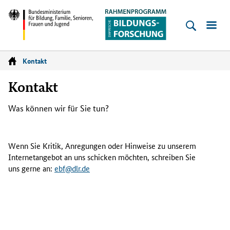
Empirische
Bildungsforschung
Bundesministerium
für
Kontakt
Startseite
Bildung,
Kontakt
Familie,
Senioren,
Was können wir für Sie tun?
Frauen
und
Wenn Sie Kritik, Anregungen oder Hinweise zu unserem
Jugend
Internetangebot an uns schicken möchten, schreiben Sie
uns gerne an:
ebf@dlr.de