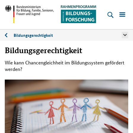
Empirische
Bildungsforschung
Bundesministerium
für
Bildungsgerechtigkeit
Dossiers
Bildung,
Bildungsgerechtigkeit
Familie,
Senioren,
Wie kann Chancengleichheit im Bildungssystem gefördert
Frauen
werden?
und
Jugend