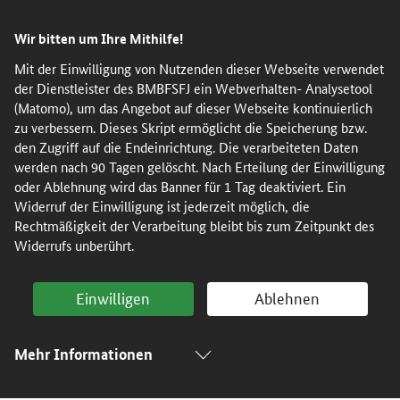
Direkt
Direkt
Direkt
Direkt
Direkt
Wir bitten um Ihre Mithilfe!
zum
zum
zur
zur
zur
Inhalt
Hauptmenu
Suche
Seitenleiste
Fußleiste
Mit der Einwilligung von Nutzenden dieser Webseite verwendet
der Dienstleister des BMBFSFJ ein Webverhalten- Analysetool
(Eingabetaste)
(Eingabetaste)
(Eingabetaste)
(Enter)
(Enter)
(Matomo), um das Angebot auf dieser Webseite kontinuierlich
zu verbessern. Dieses Skript ermöglicht die Speicherung bzw.
den Zugriff auf die Endeinrichtung. Die verarbeiteten Daten
werden nach 90 Tagen gelöscht. Nach Erteilung der Einwilligung
oder Ablehnung wird das Banner für 1 Tag deaktiviert. Ein
Widerruf der Einwilligung ist jederzeit möglich, die
Rechtmäßigkeit der Verarbeitung bleibt bis zum Zeitpunkt des
Widerrufs unberührt.
Einwilligen
Ablehnen
Mehr Informationen