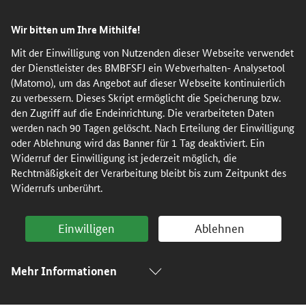
Direkt
Direkt
Direkt
Direkt
Wir bitten um Ihre Mithilfe!
zum
zum
zur
zur
Inhalt
Hauptmenu
Suche
Fußleiste
Mit der Einwilligung von Nutzenden dieser Webseite verwendet
der Dienstleister des BMBFSFJ ein Webverhalten- Analysetool
(Eingabetaste)
(Eingabetaste)
(Eingabetaste)
(Enter)
(Matomo), um das Angebot auf dieser Webseite kontinuierlich
zu verbessern. Dieses Skript ermöglicht die Speicherung bzw.
den Zugriff auf die Endeinrichtung. Die verarbeiteten Daten
werden nach 90 Tagen gelöscht. Nach Erteilung der Einwilligung
oder Ablehnung wird das Banner für 1 Tag deaktiviert. Ein
Widerruf der Einwilligung ist jederzeit möglich, die
Rechtmäßigkeit der Verarbeitung bleibt bis zum Zeitpunkt des
Widerrufs unberührt.
Einwilligen
Ablehnen
Mehr Informationen