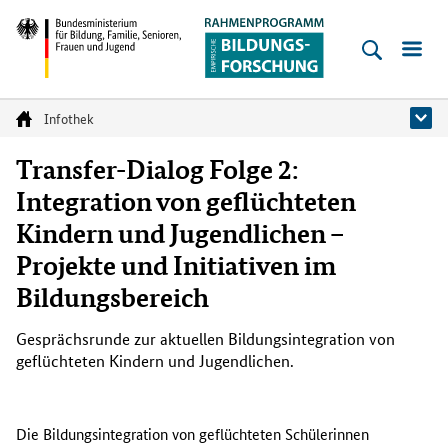
Empirische
Bildungsforschung
Bundesministerium
für
Infothek
Startseite
Bildung,
Transfer-Dialog Folge 2:
Familie,
Integration von geflüchteten
Senioren,
Kindern und Jugendlichen –
Frauen
und
Projekte und Initiativen im
Jugend
Bildungsbereich
Gesprächsrunde zur aktuellen Bildungsintegration von
geflüchteten Kindern und Jugendlichen.
Die Bildungsintegration von geflüchteten Schülerinnen