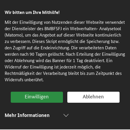
Direkt
Direkt
Direkt
Direkt
Wir bitten um Ihre Mithilfe!
zum
zum
zur
zur
Inhalt
Hauptmenu
Suche
Fußleiste
Mit der Einwilligung von Nutzenden dieser Webseite verwendet
der Dienstleister des BMBFSFJ ein Webverhalten- Analysetool
(Eingabetaste)
(Eingabetaste)
(Eingabetaste)
(Enter)
(Matomo), um das Angebot auf dieser Webseite kontinuierlich
zu verbessern. Dieses Skript ermöglicht die Speicherung bzw.
den Zugriff auf die Endeinrichtung. Die verarbeiteten Daten
werden nach 90 Tagen gelöscht. Nach Erteilung der Einwilligung
oder Ablehnung wird das Banner für 1 Tag deaktiviert. Ein
Widerruf der Einwilligung ist jederzeit möglich, die
Rechtmäßigkeit der Verarbeitung bleibt bis zum Zeitpunkt des
Widerrufs unberührt.
Einwilligen
Ablehnen
Mehr Informationen