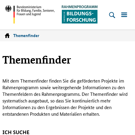
Empirische
Bildungsforschung
Bundesministerium
für
Themenfinder
Startseite
Bildung,
Familie,
Themenfinder
Senioren,
Frauen
und
Mit dem Themenfinder finden Sie die geförderten Projekte im
Jugend
Rahmenprogramm sowie weitergehende Informationen zu den
Themenfeldern des Rahmenprogramms. Der Themenfinder wird
systematisch ausgebaut, so dass Sie kontinuierlich mehr
Informationen zu den Ergebnissen der Projekte und den
entstandenen Produkten und Materialien erhalten.
ICH SUCHE