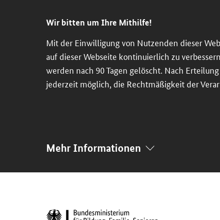
Direkt
Direkt
Direkt
Direkt
zum
zum
zur
zur
Wir bitten um Ihre Mithilfe!
Inhalt
Hauptmenu
Suche
Fußleiste
Mit der Einwilligung von Nutzenden dieser Web
(Eingabetaste)
(Eingabetaste)
(Eingabetaste)
(Enter)
auf dieser Webseite kontinuierlich zu verbesser
werden nach 90 Tagen gelöscht. Nach Erteilung d
jederzeit möglich, die Rechtmäßigkeit der Verar
Mehr Informationen