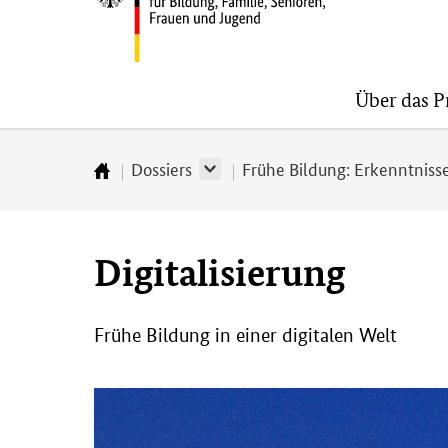
Bundesministerium
Über das 
für
Bildung,
Familie,
Dossiers
Frühe Bildung: Erkenntnisse
Startseite
Senioren,
Frauen
und
Digitalisierung
Jugend
Frühe Bildung in einer digitalen Welt