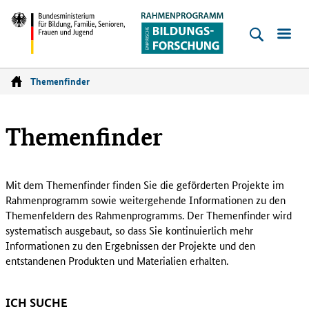
Empirische
Bildungsforschung
Bundesministerium
für
Themenfinder
Startseite
Bildung,
Familie,
Themenfinder
Senioren,
Frauen
und
Mit dem Themenfinder finden Sie die geförderten Projekte im
Jugend
Rahmenprogramm sowie weitergehende Informationen zu den
Themenfeldern des Rahmenprogramms. Der Themenfinder wird
systematisch ausgebaut, so dass Sie kontinuierlich mehr
Informationen zu den Ergebnissen der Projekte und den
entstandenen Produkten und Materialien erhalten.
ICH SUCHE