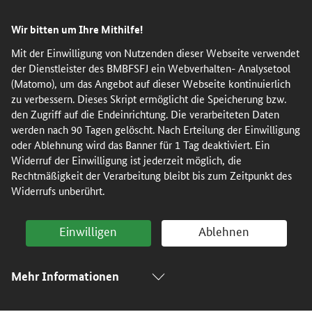
Direkt
Direkt
Direkt
Direkt
Wir bitten um Ihre Mithilfe!
zum
zum
zur
zur
Inhalt
Hauptmenu
Suche
Fußleiste
Mit der Einwilligung von Nutzenden dieser Webseite verwendet
der Dienstleister des BMBFSFJ ein Webverhalten- Analysetool
(Eingabetaste)
(Eingabetaste)
(Eingabetaste)
(Enter)
(Matomo), um das Angebot auf dieser Webseite kontinuierlich
zu verbessern. Dieses Skript ermöglicht die Speicherung bzw.
den Zugriff auf die Endeinrichtung. Die verarbeiteten Daten
werden nach 90 Tagen gelöscht. Nach Erteilung der Einwilligung
oder Ablehnung wird das Banner für 1 Tag deaktiviert. Ein
Widerruf der Einwilligung ist jederzeit möglich, die
Rechtmäßigkeit der Verarbeitung bleibt bis zum Zeitpunkt des
Widerrufs unberührt.
Einwilligen
Ablehnen
Mehr Informationen