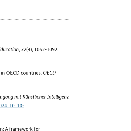
,
(4), 1052-1092.
 Education
32
cy in OECD countries.
OECD
ang mit Künstlicher Intelligenz
2024_10_10-
on: A framework for