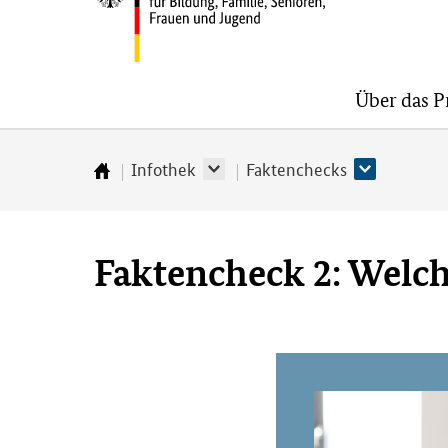
Bundesministerium
Über das 
für
Bildung,
Familie,
Infothek
Faktenchecks
Startseite
Senioren,
Frauen
und
Faktencheck 2: Welch
Jugend