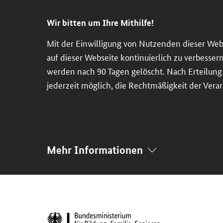
Direkt
Direkt
Direkt
Direkt
zum
zum
zur
zur
Wir bitten um Ihre Mithilfe!
Inhalt
Hauptmenu
Suche
Fußleiste
Mit der Einwilligung von Nutzenden dieser Web
(Eingabetaste)
(Eingabetaste)
(Eingabetaste)
(Enter)
auf dieser Webseite kontinuierlich zu verbesser
werden nach 90 Tagen gelöscht. Nach Erteilung d
jederzeit möglich, die Rechtmäßigkeit der Verar
Mehr Informationen