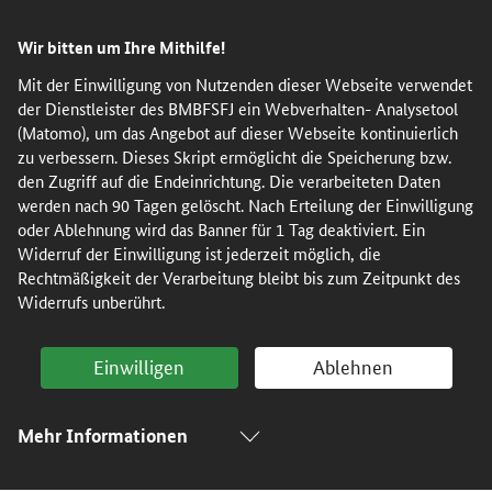
Direkt
Direkt
Direkt
Direkt
Wir bitten um Ihre Mithilfe!
zum
zum
zur
zur
Inhalt
Hauptmenu
Suche
Fußleiste
Mit der Einwilligung von Nutzenden dieser Webseite verwendet
der Dienstleister des BMBFSFJ ein Webverhalten- Analysetool
(Eingabetaste)
(Eingabetaste)
(Eingabetaste)
(Enter)
(Matomo), um das Angebot auf dieser Webseite kontinuierlich
zu verbessern. Dieses Skript ermöglicht die Speicherung bzw.
den Zugriff auf die Endeinrichtung. Die verarbeiteten Daten
werden nach 90 Tagen gelöscht. Nach Erteilung der Einwilligung
oder Ablehnung wird das Banner für 1 Tag deaktiviert. Ein
Widerruf der Einwilligung ist jederzeit möglich, die
Rechtmäßigkeit der Verarbeitung bleibt bis zum Zeitpunkt des
Widerrufs unberührt.
Einwilligen
Ablehnen
Mehr Informationen