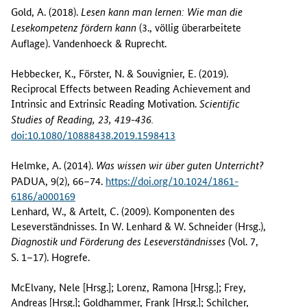
Gold, A. (2018).
Lesen kann man lernen: Wie man die
(3., völlig überarbeitete
Lesekompetenz fördern kann
Auflage). Vandenhoeck & Ruprecht.
Hebbecker, K., Förster, N. & Souvignier, E. (2019).
Reciprocal Effects between Reading Achievement and
Intrinsic and Extrinsic Reading Motivation.
Scientific
Studies of Reading, 23, 419-436.
doi:10.1080/10888438.2019.1598413
Helmke, A. (2014).
Was wissen wir über guten Unterricht?
PADUA, 9(2), 66–74.
https://doi.org/10.1024/1861-
6186/a000169
Lenhard, W., & Artelt, C. (2009). Komponenten des
Leseverständnisses. In W. Lenhard & W. Schneider (Hrsg.),
(Vol. 7,
Diagnostik und Förderung des Leseverständnisses
S. 1–17). Hogrefe.
McElvany, Nele [Hrsg.]; Lorenz, Ramona [Hrsg.]; Frey,
Andreas [Hrsg.]; Goldhammer, Frank [Hrsg.]; Schilcher,