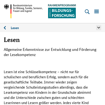
Empirische
Bildungsforschung
Bundesministerium
für
Lesen
Faktenchecks
Bildung,
Lesen
Familie,
Senioren,
Allgemeine Erkenntnisse zur Entwicklung und Förderung
Frauen
der Lesekompetenz
und
Jugend
Lesen ist eine Schlüsselkompetenz – nicht nur für
schulischen und beruflichen Erfolg, sondern auch für die
gesellschaftliche Teilhabe. Immer wieder zeigen
vergleichende Schulleistungsstudien allerdings, dass die
Lesekompetenz von Kindern in der Grundschule abnimmt
und die Unterschiede zwischen guten und schlechten
Leserinnen und Lesern größer werden. Jedes vierte Kind