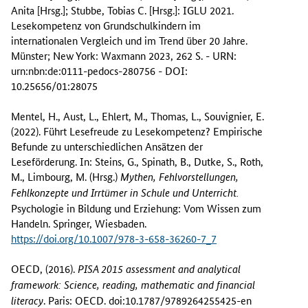
Anita [Hrsg.]; Stubbe, Tobias C. [Hrsg.]: IGLU 2021.
Lesekompetenz von Grundschulkindern im
internationalen Vergleich und im Trend über 20 Jahre.
Münster; New York: Waxmann 2023, 262 S. - URN:
urn:nbn:de:0111-pedocs-280756 - DOI:
10.25656/01:28075
Mentel, H., Aust, L., Ehlert, M., Thomas, L., Souvignier, E.
(2022). Führt Lesefreude zu Lesekompetenz? Empirische
Befunde zu unterschiedlichen Ansätzen der
Leseförderung. In: Steins, G., Spinath, B., Dutke, S., Roth,
M., Limbourg, M. (Hrsg.)
Mythen, Fehlvorstellungen,
Fehlkonzepte und Irrtümer in Schule und Unterricht.
Psychologie in Bildung und Erziehung: Vom Wissen zum
Handeln. Springer, Wiesbaden.
https://doi.org/10.1007/978-3-658-36260-7_7
OECD, (2016).
PISA 2015 assessment and analytical
framework: Science, reading, mathematic and financial
. Paris: OECD. doi:10.1787/9789264255425-en
literacy