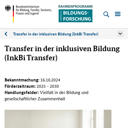
Empirische
Bildungsforschung
Bundesministerium
für
Transfer in der inklusiven Bildung (InkBi Transfer)
Inklusive
Bildung,
Bildung
Transfer in der inklusiven Bildung
Familie,
(InkBi Transfer)
Senioren,
Frauen
und
Bekanntmachung:
16.10.2024
Jugend
Förderzeitraum:
2025 - 2030
Handlungsfelder:
Vielfalt in der Bildung und
gesellschaftlicher Zusammenhalt