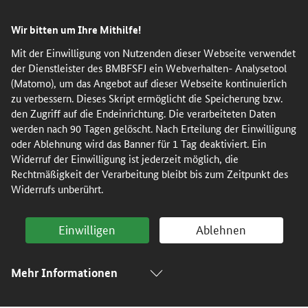
Direkt
Direkt
Direkt
Direkt
Wir bitten um Ihre Mithilfe!
zum
zum
zur
zur
Inhalt
Hauptmenu
Suche
Fußleiste
Mit der Einwilligung von Nutzenden dieser Webseite verwendet
der Dienstleister des BMBFSFJ ein Webverhalten- Analysetool
(Eingabetaste)
(Eingabetaste)
(Eingabetaste)
(Enter)
(Matomo), um das Angebot auf dieser Webseite kontinuierlich
zu verbessern. Dieses Skript ermöglicht die Speicherung bzw.
den Zugriff auf die Endeinrichtung. Die verarbeiteten Daten
werden nach 90 Tagen gelöscht. Nach Erteilung der Einwilligung
oder Ablehnung wird das Banner für 1 Tag deaktiviert. Ein
Widerruf der Einwilligung ist jederzeit möglich, die
Rechtmäßigkeit der Verarbeitung bleibt bis zum Zeitpunkt des
Widerrufs unberührt.
Einwilligen
Ablehnen
Mehr Informationen