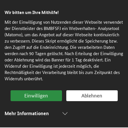
Direkt
Direkt
Direkt
Direkt
Wir bitten um Ihre Mithilfe!
zum
zum
zur
zur
Inhalt
Hauptmenu
Suche
Fußleiste
Mit der Einwilligung von Nutzenden dieser Webseite verwendet
der Dienstleister des BMBFSFJ ein Webverhalten- Analysetool
(Eingabetaste)
(Eingabetaste)
(Eingabetaste)
(Enter)
(Matomo), um das Angebot auf dieser Webseite kontinuierlich
zu verbessern. Dieses Skript ermöglicht die Speicherung bzw.
den Zugriff auf die Endeinrichtung. Die verarbeiteten Daten
werden nach 90 Tagen gelöscht. Nach Erteilung der Einwilligung
oder Ablehnung wird das Banner für 1 Tag deaktiviert. Ein
Widerruf der Einwilligung ist jederzeit möglich, die
Rechtmäßigkeit der Verarbeitung bleibt bis zum Zeitpunkt des
Widerrufs unberührt.
Einwilligen
Ablehnen
Mehr Informationen