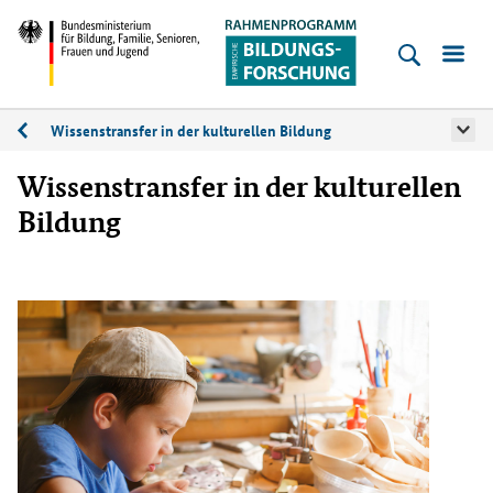
Empirische
Bildungsforschung
Bundesministerium
für
Wissenstransfer in der kulturellen Bildung
Kulturelle
Bildung,
Bildung
Wissenstransfer in der kulturellen
Familie,
Bildung
Senioren,
Frauen
und
Jugend