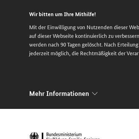
Direkt
Direkt
Direkt
Direkt
zum
zum
zur
zur
Wir bitten um Ihre Mithilfe!
Inhalt
Hauptmenu
Suche
Fußleiste
Mit der Einwilligung von Nutzenden dieser Web
(Eingabetaste)
(Eingabetaste)
(Eingabetaste)
(Enter)
auf dieser Webseite kontinuierlich zu verbesser
werden nach 90 Tagen gelöscht. Nach Erteilung d
jederzeit möglich, die Rechtmäßigkeit der Verar
Mehr Informationen