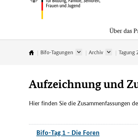
Bundesministerium
Über das 
für
Bildung,
Familie,
Bifo-Tagungen
Archiv
Tagung 
Startseite
Senioren,
Frauen
und
Aufzeichnung und Z
Jugend
Hier finden Sie die Zusammenfassungen de
Bifo-Tag 1 - Die Foren